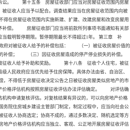
政诉讼。 第十五条 房屋征收部门应当对房屋征收范围内房屋
，被征收人应当予以配合。调查结果应当在房屋征收范围内向被
不得在房屋征收范围内实施新建、扩建、改建房屋和改变房屋用
不予补偿。 房屋征收部门应当将前款所列事项书面通知有关部
应当载明暂停期限。暂停期限最长不得超过1年。 第三章 
政府对被征收人给予的补偿包括： （一）被征收房屋价值的
的补偿； （三）因征收房屋造成的停产停业损失的补偿。
征收人给予补助和奖励。 第十八条 征收个人住宅，被征
县级人民政府应当优先给予住房保障。具体办法由省、自治区、
偿，不得低于房屋征收决定公告之日被征收房屋类似房地产的市
地产价格评估机构按照房屋征收评估办法评估确定。 对评估确
估机构申请复核评估。对复核结果有异议的，可以向房地产价格
国务院住房城乡建设主管部门制定，制定过程中，应当向社会公
被征收人协商选定；协商不成的，通过多数决定、随机选定等方
房地产价格评估机构应当独立、客观、公正地开展房屋征收评估