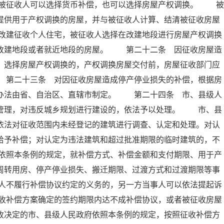
被征收人可以选择货币补偿，也可以选择房屋产权调换。 被
提供用于产权调换的房屋，并与被征收人计算、结清被征收房屋
改建征收个人住宅，被征收人选择在改建地段进行房屋产权调换
供改建地段或者就近地段的房屋。 第二十二条 因征收房屋造
；选择房屋产权调换的，产权调换房屋交付前，房屋征收部门应
 第二十三条 对因征收房屋造成停产停业损失的补偿，根据房
体办法由省、自治区、直辖市制定。 第二十四条 市、县级人
督管理，对违反城乡规划进行建设的，依法予以处理。 市、县
依法对征收范围内未经登记的建筑进行调查、认定和处理。对认
给予补偿；对认定为违法建筑和超过批准期限的临时建筑的，不
依照本条例的规定，就补偿方式、补偿金额和支付期限、用于产
周转用房、停产停业损失、搬迁期限、过渡方式和过渡期限等事
人不履行补偿协议约定的义务的，另一方当事人可以依法提起诉
收补偿方案确定的签约期限内达不成补偿协议，或者被征收房屋
收决定的市、县级人民政府依照本条例的规定，按照征收补偿方