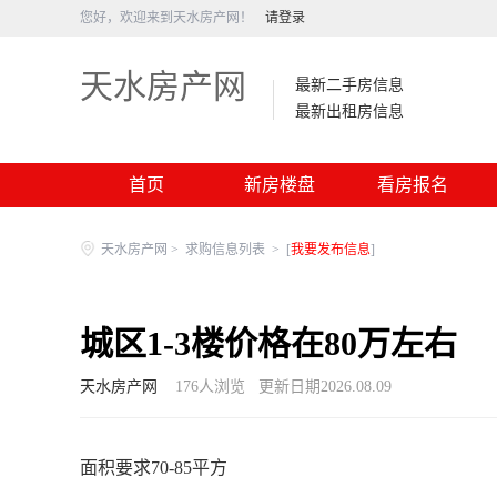
您好，欢迎来到天水房产网！
请登录
天水房产网
最新二手房信息
最新出租房信息
首页
新房楼盘
看房报名
天水房产网
>
求购信息列表
>
[
我要发布信息
]
城区1-3楼价格在80万左右
天水房产网
176
人浏览
更新日期2026.08.09
面积要求70-85平方