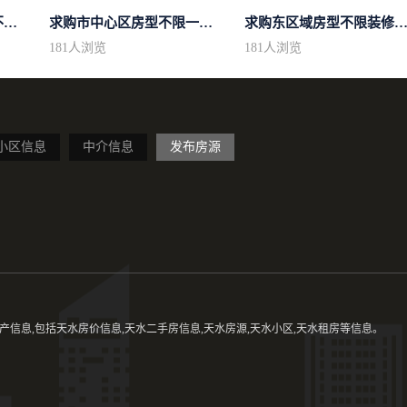
求购区域不限不限房型不限两室一厅简...
求购市中心区房型不限一室一厅一卫简...
求购东区域房型不限装修不
181
人浏览
181
人浏览
小区信息
中介信息
发布房源
信息,包括天水房价信息,天水二手房信息,天水房源,天水小区,天水租房等信息。